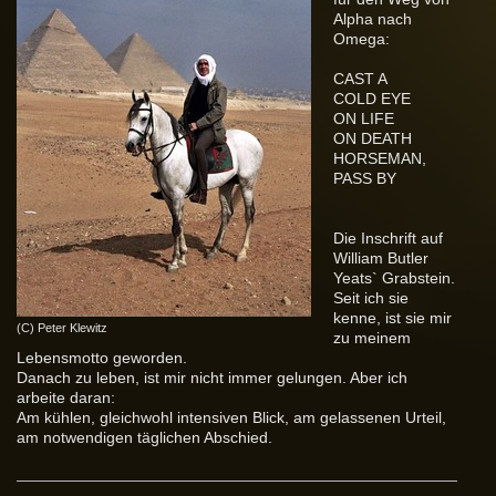
Alpha nach
Omega:
CAST A
COLD EYE
ON LIFE
ON DEATH
HORSEMAN,
PASS BY
Die Inschrift auf
William Butler
Yeats` Grabstein.
Seit ich sie
kenne, ist sie mir
(C) Peter Klewitz
zu meinem
Lebensmotto geworden.
Danach zu leben, ist mir nicht immer gelungen. Aber ich
arbeite daran:
Am kühlen, gleichwohl intensiven Blick, am gelassenen Urteil,
am notwendigen täglichen Abschied.